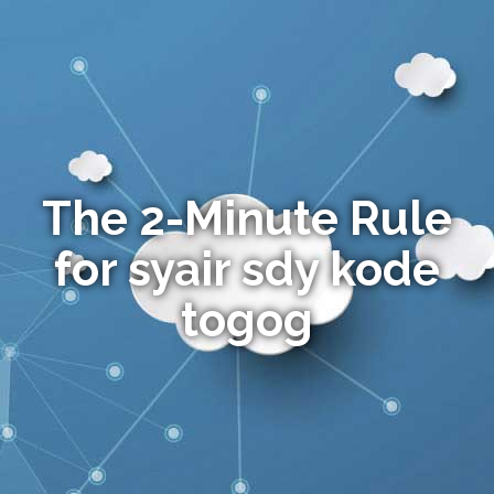
The 2-Minute Rule
for syair sdy kode
togog